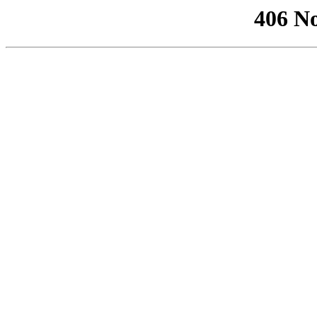
406 No