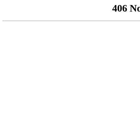
406 No