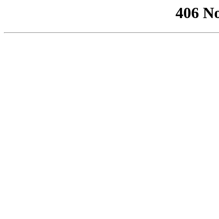
406 No